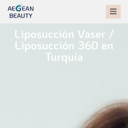
Liposucción Vaser /
Liposucción 360 en
Turquía