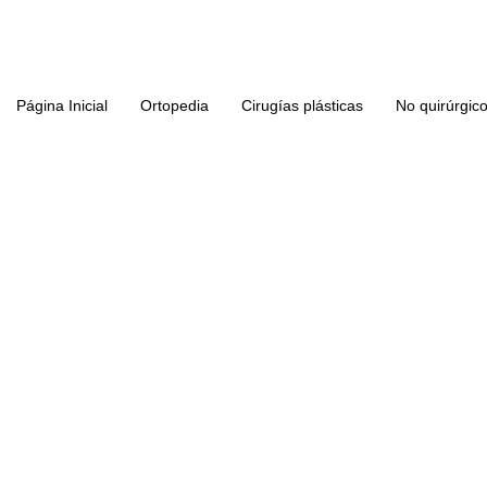
Página Inicial
Ortopedia
Cirugías plásticas
No quirúrgic
Cirugía